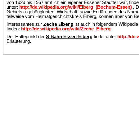
von 1929 bis 1967 amtlich ein eigener Essener Stadtteil war, finde
unter:
http://de.wikipedia.org/wiki/Eiberg_(Bochum-Essen)
.
Do
Gebietszugehörigkeiten, Wirtschaft, sowie Erklärungen des Na
teilweise vom Heimatgeschichtskreis Eiberg, können aber von Bes
Zeche Eiberg
Interessantes zur
ist auch in folgendem Wikipedia
finden:
http://de.wikipedia.org/wiki/Zeche_Eiberg
Der Haltepunkt der
S-Bahn Essen-Eiberg
findet unter
http://de
Erläuterung.