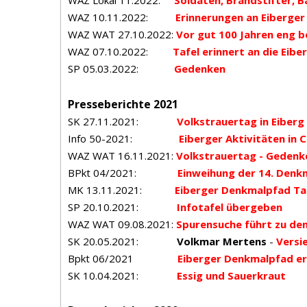
WAZ Lokal 11.2022:
Soldaten, Brandstifter, B
WAZ 10.11.2022:
Erinnerungen an Eiberger
WAZ WAT 27.10.2022:
Vor gut 100 Jahren eng 
WAZ 07.10.2022:
Tafel erinnert an die Eibe
SP 05.03.2022:
Gedenken
Presseberichte 2021
SK 27.11.2021:
Volkstrauertag in Eiberg
Info 50-2021:
Eiberger Aktivitäten in 
WAZ WAT 16.11.2021:
Volkstrauertag - Gedenke
BPkt 04/2021:
Einweihung der 14. Denk
MK 13.11.2021:
Eiberger Denkmalpfad Ta
SP 20.10.2021:
Infotafel übergeben
WAZ WAT 09.08.2021:
Spurensuche führt zu de
SK 20.05.2021:
Volkmar Mertens
-
Versi
Bpkt 06/2021
Eiberger Denkmalpfad er
SK 10.04.2021:
Essig und Sauerkraut