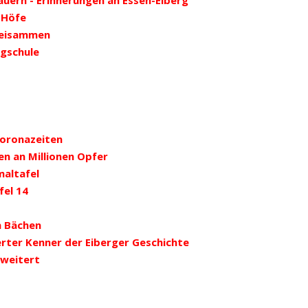
auern - Erinnerungen an Essen-Eiberg
 Höfe
beisammen
rgschule
Coronazeiten
n an Millionen Opfer
maltafel
fel 14
n Bächen
erter Kenner der Eiberger Geschichte
weitert