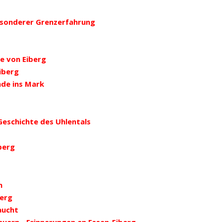
esonderer Grenzerfahrung
le von Eiberg
iberg
de ins Mark
eschichte des Uhlentals
berg
n
berg
aucht