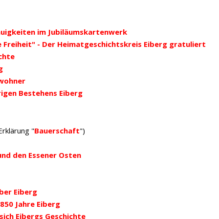
auigkeiten im Jubiläumskartenwerk
Freiheit" - Der Heimatgeschichtskreis Eiberg gratuliert
chte
g
ewohner
rigen Bestehens Eiberg
klärung "
Bauerschaft
")
und den Essener Osten
ber Eiberg
850 Jahre Eiberg
ich Eibergs Geschichte