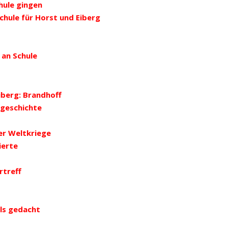
hule gingen
chule für Horst und Eiberg
 an Schule
iberg: Brandhoff
fgeschichte
er Weltkriege
ierte
rtreff
als gedacht