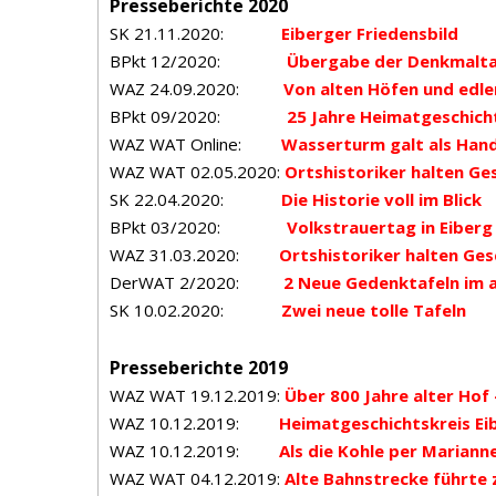
Presseberichte 2020
SK 21.11.2020:
Eiberger Friedensbild
BPkt 12/2020:
Übergabe der Denkmaltaf
WAZ 24.09.2020:
Von alten Höfen und edle
BPkt 09/2020:
25 Jahre Heimatgeschicht
WAZ WAT Online:
Wasserturm galt als Han
WAZ WAT 02.05.2020:
Ortshistoriker halten Ge
SK 22.04.2020:
Die Historie voll im Blick
BPkt 03/2020:
Volkstrauertag in Eiberg
WAZ 31.03.2020:
Ortshistoriker halten Ges
DerWAT 2/2020:
2 Neue Gedenktafeln im a
SK 10.02.2020:
Zwei neue tolle Tafeln
Presseberichte 2019
WAZ WAT 19.12.2019:
Über 800 Jahre alter Hof 
WAZ 10.12.2019:
Heimatgeschichtskreis Eib
WAZ 10.12.2019:
Als die Kohle per Marian
WAZ WAT 04.12.2019:
Alte Bahnstrecke führte 