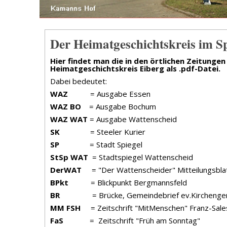
Der Heimatgeschichtskreis im Sp
Hier findet man die in den örtlichen Zeitunge
Heimatgeschichtskreis Eiberg als .pdf-Datei.
Dabei bedeutet:
WAZ
= Ausgabe Essen
WAZ BO
= Ausgabe Bochum
WAZ WAT
= Ausgabe Wattenscheid
SK
= Steeler Kurier
SP
= Stadt Spiegel
StSp WAT
= Stadtspiegel Wattenscheid
DerWAT
= "Der Wattenscheider" Mitteilungsblat
BPkt
= Blickpunkt Bergmannsfeld
BR
= Brücke, Gemeindebrief ev.Kirchengemei
MM FSH
= Zeitschrift "MitMenschen" Franz-Sal
FaS
= Zeitschrift "Früh am Sonntag"