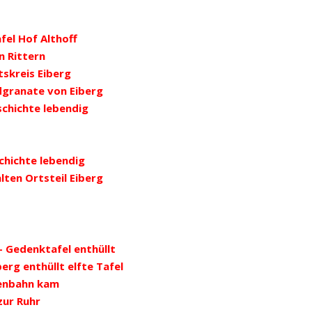
el Hof Althoff
n Rittern
skreis Eiberg
dgranate von Eiberg
schichte lebendig
chichte lebendig
lten Ortsteil Eiberg
- Gedenktafel enthüllt
erg enthüllt elfte Tafel
nenbahn kam
zur Ruhr