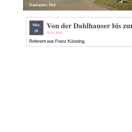
Von der Dahlhauser bis zu
Mär.
20
20.03.2002
Referent war Franz Künsting.